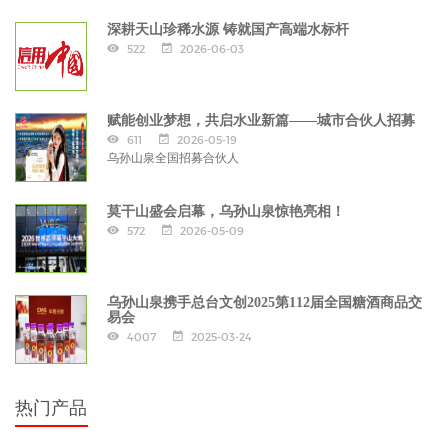
深耕天山珍稀水源 铸就国产高端水标杆
522
2026-06-03
赋能创业梦想，共启水业新篇——城市合伙人招募
611
2026-05-19
乌孙山泉全国招募合伙人
莫干山盛会启幕，乌孙山泉惊艳亮相！
572
2026-05-09
乌孙山泉携手总台文创2025第112届全国糖酒商品交
易会
4007
2025-03-24
热门产品