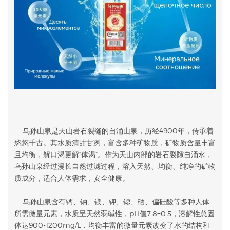
乌孙山泉是天山岩石裂缝的自涌山泉，历经4900年，传承着
悠悠千古。其水质清甜甘冽，富含多种矿物质，矿物质含量丰富
且均衡，解口渴更解“体渴”。作为天山内部的岩石裂隙自涌水，
乌孙山泉经过漫长自然过滤过程，溶入天然、均衡、纯净的矿物
质成分，适合人体需求，安全健康。
乌孙山泉含有钙、钠、镁、钾、锶、硒、偏硅酸等多种人体
所需微量元素，水质呈天然弱碱性，pH值7.8±0.5，溶解性总固
体达900-1200mg/L，均衡丰富的微量元素改变了水的结构和