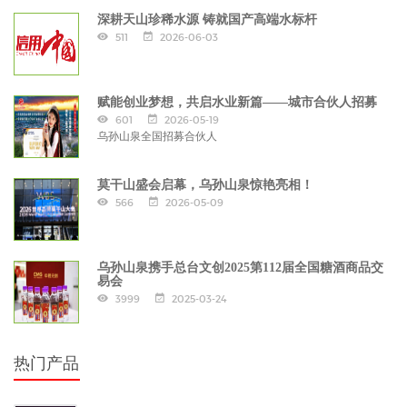
深耕天山珍稀水源 铸就国产高端水标杆
511
2026-06-03
赋能创业梦想，共启水业新篇——城市合伙人招募
601
2026-05-19
乌孙山泉全国招募合伙人
莫干山盛会启幕，乌孙山泉惊艳亮相！
566
2026-05-09
乌孙山泉携手总台文创2025第112届全国糖酒商品交
易会
3999
2025-03-24
热门产品